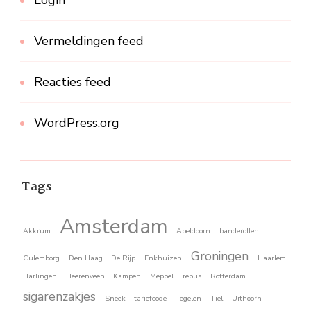
Vermeldingen feed
Reacties feed
WordPress.org
Tags
Amsterdam
Akkrum
Apeldoorn
banderollen
Groningen
Culemborg
Den Haag
De Rijp
Enkhuizen
Haarlem
Harlingen
Heerenveen
Kampen
Meppel
rebus
Rotterdam
sigarenzakjes
Sneek
tariefcode
Tegelen
Tiel
Uithoorn