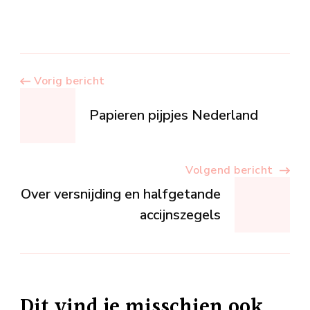
Berichtnavigatie
Vorig bericht
Papieren pijpjes Nederland
Volgend bericht
Over versnijding en halfgetande
accijnszegels
Dit vind je misschien ook