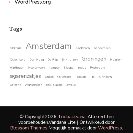
WordPress.org
Tags
Amsterdam
Akkrum
Apeldoorn
banderollen
Groningen
Culemborg
Den Haag
De Rijp
Enkhuizen
Haarlem
Harlingen
Heerenveen
Kampen
Meppel
rebus
Rotterdam
sigarenzakjes
Sneek
tariefcode
Tegelen
Tiel
Uithoorn
Utrecht
Winschoten
zoekplaatje
Zwolle
© Copyright2026
Toebackvaria
. Alle rechten
voorbehouden.
Vandana Lite | Ontwikkeld door
Blossom Themes
.Mogelijk gemaakt door
WordPress
.