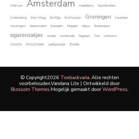
Amsterdam
Akkrum
Apeldoorn
banderollen
Groningen
Culemborg
Den Haag
De Rijp
Enkhuizen
Haarlem
Harlingen
Heerenveen
Kampen
Meppel
rebus
Rotterdam
sigarenzakjes
Sneek
tariefcode
Tegelen
Tiel
Uithoorn
Utrecht
Winschoten
zoekplaatje
Zwolle
© Copyright2026
Toebackvaria
. Alle rechten
voorbehouden.
Vandana Lite | Ontwikkeld door
Blossom Themes
.Mogelijk gemaakt door
WordPress
.