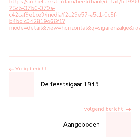
https://archief.amsterdam/beeldbank/detail/b1986
75cb-37b6-379a-
c42caf9e1ce9/media/f2c29e57-a5c1-0c5f-
b4bc-c042819e66f1?
mode=detail&view=horizontal&q=sigarenzakje&
Berichtnavigatie
Vorig bericht
De feestsigaar 1945
Volgend bericht
Aangeboden