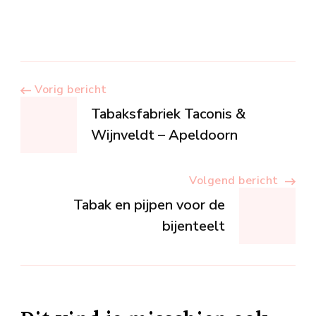
Berichtnavigatie
Vorig bericht
Tabaksfabriek Taconis &
Wijnveldt – Apeldoorn
Volgend bericht
Tabak en pijpen voor de
bijenteelt