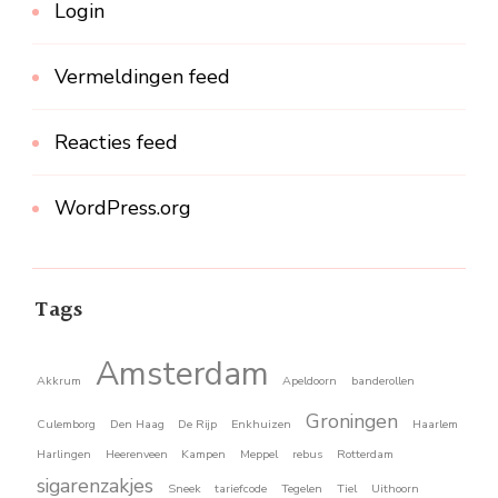
Login
Vermeldingen feed
Reacties feed
WordPress.org
Tags
Amsterdam
Akkrum
Apeldoorn
banderollen
Groningen
Culemborg
Den Haag
De Rijp
Enkhuizen
Haarlem
Harlingen
Heerenveen
Kampen
Meppel
rebus
Rotterdam
sigarenzakjes
Sneek
tariefcode
Tegelen
Tiel
Uithoorn