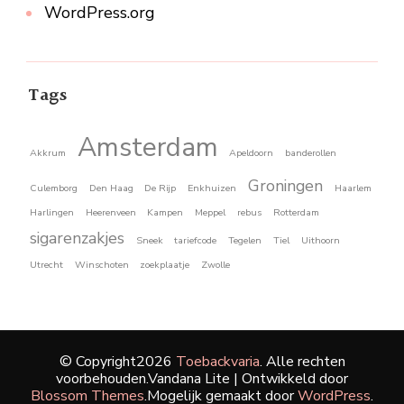
WordPress.org
Tags
Amsterdam
Akkrum
Apeldoorn
banderollen
Groningen
Culemborg
Den Haag
De Rijp
Enkhuizen
Haarlem
Harlingen
Heerenveen
Kampen
Meppel
rebus
Rotterdam
sigarenzakjes
Sneek
tariefcode
Tegelen
Tiel
Uithoorn
Utrecht
Winschoten
zoekplaatje
Zwolle
© Copyright2026
Toebackvaria
. Alle rechten
voorbehouden.
Vandana Lite | Ontwikkeld door
Blossom Themes
.Mogelijk gemaakt door
WordPress
.