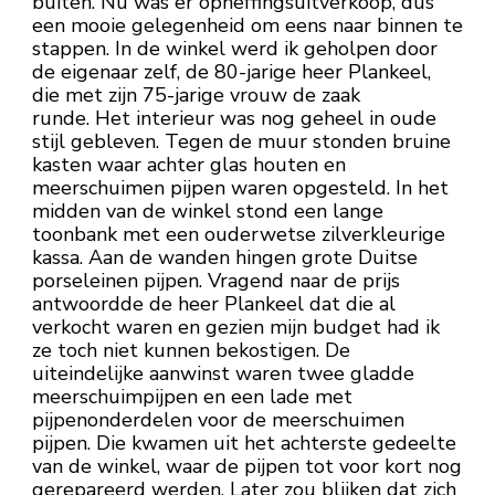
buiten. Nu was er opheffingsuitverkoop, dus
een mooie gelegenheid om eens naar binnen te
stappen. In de winkel werd ik geholpen door
de eigenaar zelf, de 80-jarige heer Plankeel,
die met zijn 75-jarige vrouw de zaak
runde. Het interieur was nog geheel in oude
stijl gebleven. Tegen de muur stonden bruine
kasten waar achter glas houten en
meerschuimen pijpen waren opgesteld. In het
midden van de winkel stond een lange
toonbank met een ouderwetse zilverkleurige
kassa. Aan de wanden hingen grote Duitse
porseleinen pijpen. Vragend naar de prijs
antwoordde de heer Plankeel dat die al
verkocht waren en gezien mijn budget had ik
ze toch niet kunnen bekostigen. De
uiteindelijke aanwinst waren twee gladde
meerschuimpijpen en een lade met
pijpenonderdelen voor de meerschuimen
pijpen. Die kwamen uit het achterste gedeelte
van de winkel, waar de pijpen tot voor kort nog
gerepareerd werden. Later zou blijken dat zich