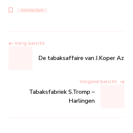
Amsterdam
Berichtnavigatie
Vorig bericht
De tabaksaffaire van J.Koper Az
Volgend bericht
Tabaksfabriek S.Tromp –
Harlingen