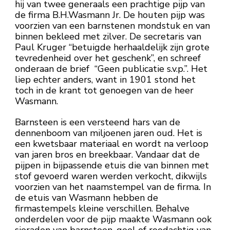
hij van twee generaals een prachtige pijp van
de firma B.H.Wasmann Jr. De houten pijp was
voorzien van een barnstenen mondstuk en van
binnen bekleed met zilver. De secretaris van
Paul Kruger “betuigde herhaaldelijk zijn grote
tevredenheid over het geschenk”, en schreef
onderaan de brief “Geen publicatie s.v.p.”. Het
liep echter anders, want in 1901 stond het
toch in de krant tot genoegen van de heer
Wasmann.
Barnsteen is een versteend hars van de
dennenboom van miljoenen jaren oud. Het is
een kwetsbaar materiaal en wordt na verloop
van jaren bros en breekbaar. Vandaar dat de
pijpen in bijpassende etuis die van binnen met
stof gevoerd waren werden verkocht, dikwijls
voorzien van het naamstempel van de firma
.
In
de etuis van Wasmann hebben de
firmastempels kleine verschillen. Behalve
onderdelen voor de pijp maakte Wasmann ook
sieraden van barnsteen, geel of roodachtig van