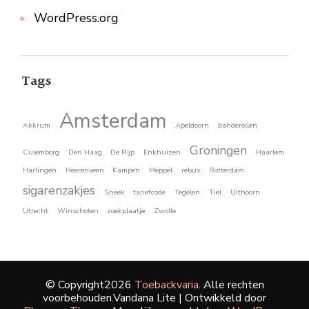
WordPress.org
Tags
Amsterdam
Akkrum
Apeldoorn
banderollen
Groningen
Culemborg
Den Haag
De Rijp
Enkhuizen
Haarlem
Harlingen
Heerenveen
Kampen
Meppel
rebus
Rotterdam
sigarenzakjes
Sneek
tariefcode
Tegelen
Tiel
Uithoorn
Utrecht
Winschoten
zoekplaatje
Zwolle
© Copyright2026
Toebackvaria
. Alle rechten
voorbehouden.
Vandana Lite | Ontwikkeld door